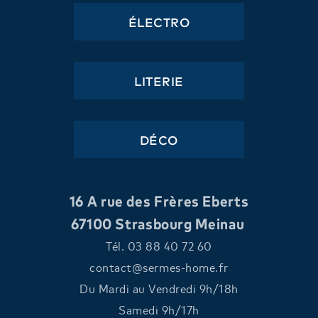
ÉLECTRO
LITERIE
DÉCO
16 A rue des Frères Eberts
67100 Strasbourg Meinau
Tél. 03 88 40 72 60
oc
tcatn
mres@
oh-se
rf.em
Du Mardi au Vendredi 9h/18h
Samedi 9h/17h